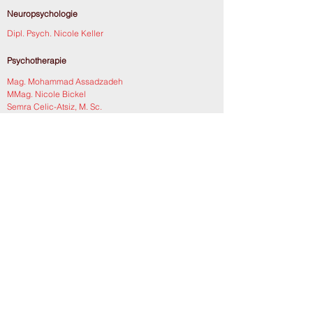
Neuropsychologie
Dipl. Psych. Nicole Keller
Psychotherapie
Mag. Mohammad Assadzadeh
MMag. Nicole Bickel
Semra Celic-Atsiz, M. Sc.
Dr. phil. Anam Freiermuth
lic.phil. Susanne Halter
Mag. Sonja Hersche
Dr. phil. Nadine Hilti
Dipl-Psych. univ. Ramona Hornung
Manuela Jäger, M. Sc
.
Dipl.-Psych. Nicole Keller
lic. phil. Monika Kind
Camille Kindle, M. Sc.
Elisabeth Lampert, M. Sc.
Dr. Beat Manz
Mag. Isabella Mathis
lic. phil. Eva Niggli
Dipl.-Psych. Simone Reuter
Dr. psych. Almut Schweikert
lic. phil. Priska Senti