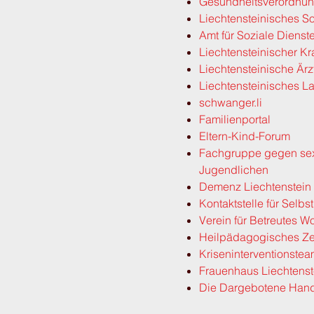
Gesundheitsverordnun
Liechtensteinisches So
Amt für Soziale Diens
Liechtensteinischer 
Liechtensteinische Är
Liechtensteinisches L
schwanger.li
Familienportal
Eltern-Kind-Forum
Fachgruppe gegen sex
Jugendlichen
Demenz Liechtenstein
Kontaktstelle für Selbs
Verein für Betreutes 
Heilpädagogisches Z
Kriseninterventionstea
Frauenhaus Liechtenst
Die Dargebotene Han