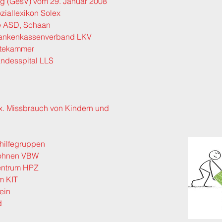
g (GesV) vom 29. Januar 2008
ziallexikon Solex
te ASD, Schaan
Krankenkassenverband LKV
ztekammer
andesspital LLS
. Missbrauch von Kindern und
thilfegruppen
Wohnen VBW
entrum HPZ
m KIT
ein
d